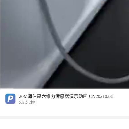
00:00
/
01:53
20M海伯森六维力传感器演示动画-CN20210331
553 次浏览