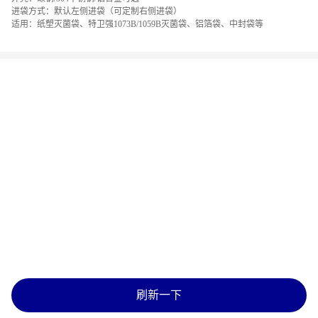
进袋方式：默认左侧进袋（可定制右侧进袋）
适用：纸塑灭菌袋、特卫强1073B/1059B灭菌袋、铝箔袋、中封袋等
刷新一下