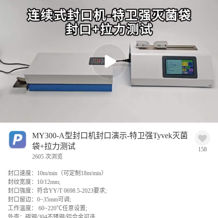
MY300-A型封口机封口演示-特卫强Tyvek灭菌
袋+拉力测试
158
2605 次浏览
封口速度：10m/min（可定制18m/min）
封纹宽度：10/12mm;
封口强度：符合YY/T 0698.5-2023要求;
封口留边：0~35mm可调;
工作温度： 60~220℃任意设置;
外壳：碳钢/304不锈钢/铝合金可选