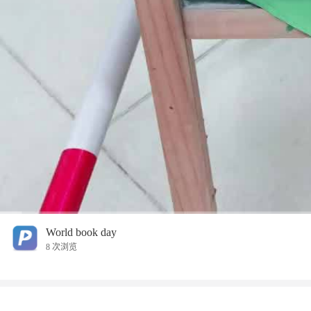
00:00
/
03:15
World book day
8 次浏览