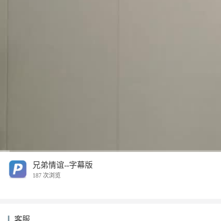
00:00
/
23:24
兄弟情谊--字幕版
187 次浏览
客服