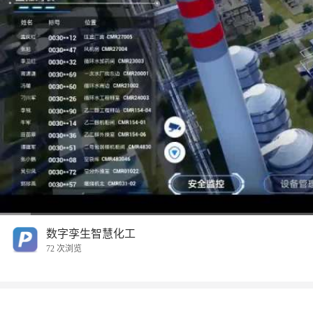
00:00
/
01:57
数字孪生智慧化工
72 次浏览